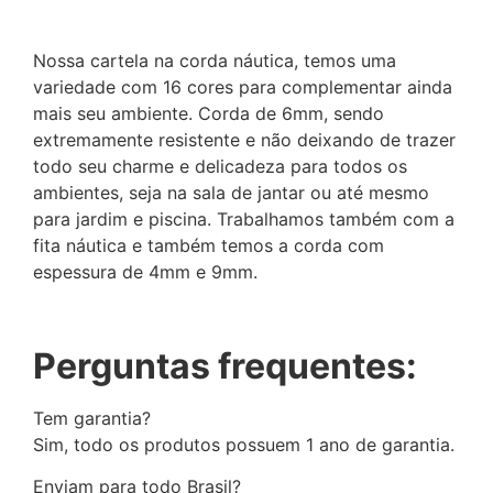
Nossa cartela na corda náutica, temos uma
variedade com 16 cores para complementar ainda
Telefone
(37) 99863-0914
mais seu ambiente. Corda de 6mm, sendo
extremamente resistente e não deixando de trazer
todo seu charme e delicadeza para todos os
Whatsapp
Menu
ambientes, seja na sala de jantar ou até mesmo
Sobre Nós
para jardim e piscina. Trabalhamos também com a
Catálogo
fita náutica e também temos a corda com
Email
contato@lunnamoveis.com.br
espessura de 4mm e 9mm.
Meus Emails
Painel Administrativo
Horário de Atendimento
Perguntas frequentes:
Seg. à Sex. 08h às 18h
Tem garantia?
Nosso Endereço
Sim, todo os produtos possuem 1 ano de garantia.
Rua Rouxinóis, 75 - Claudio / MG, CEP
35530-000
Enviam para todo Brasil?