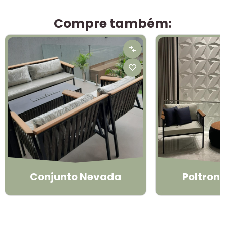
Compre também:
Conjunto Nevada
Poltron