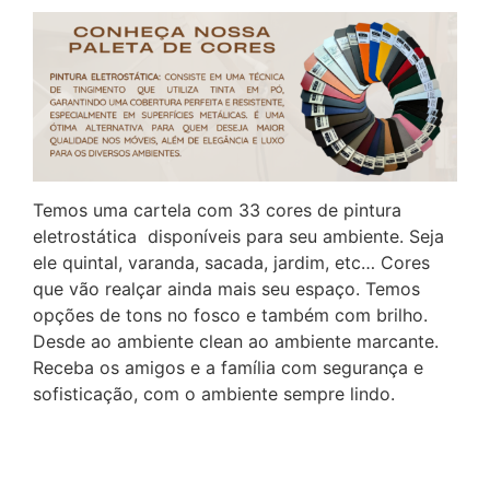
Whatsapp
Menu
Sobre Nós
Catálogo
Email
contato@lunnamoveis.com.br
Meus Emails
Painel Administrativo
Horário de Atendimento
Seg. à Sex. 08h às 18h
Temos uma cartela com 33 cores de pintura
eletrostática disponíveis para seu ambiente. Seja
Nosso Endereço
ele quintal, varanda, sacada, jardim, etc… Cores
Rua Rouxinóis, 75 - Claudio / MG, CEP
que vão realçar ainda mais seu espaço. Temos
35530-000
opções de tons no fosco e também com brilho.
Desde ao ambiente clean ao ambiente marcante.
Receba os amigos e a família com segurança e
sofisticação, com o ambiente sempre lindo.