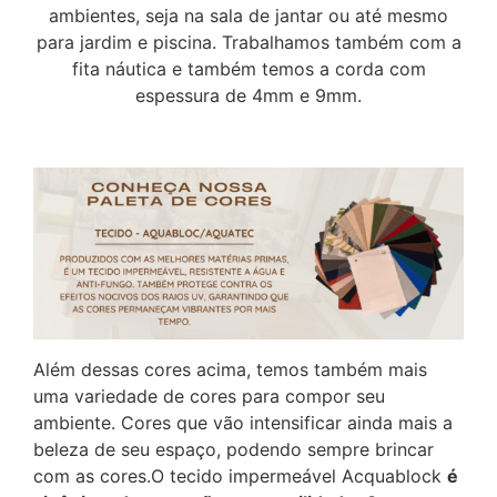
ambientes, seja na sala de jantar ou até mesmo
para jardim e piscina. Trabalhamos também com a
fita náutica e também temos a corda com
espessura de 4mm e 9mm.
Telefone
(37) 99863-0914
Whatsapp
Menu
Sobre Nós
Além dessas cores acima, temos também mais
uma variedade de cores para compor seu
Catálogo
Email
ambiente. Cores que vão intensificar ainda mais a
contato@lunnamoveis.com.br
Meus Emails
beleza de seu espaço, podendo sempre brincar
com as cores.O tecido impermeável Acquablock
é
Painel Administrativo