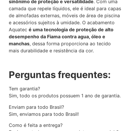
Horário de Atendimento
sinônimo de proteção e versatilidade
. Com uma
Seg. à Sex. 08h às 18h
camada que repele líquidos, ele é ideal para capas
de almofadas externas, móveis de área de piscina
e acessórios sujeitos à umidade. O acabamento
Nosso Endereço
Aquatec
é uma tecnologia de proteção de alto
Rua Rouxinóis, 75 - Claudio / MG, CEP
35530-000
desempenho da Fiama contra agua, óleo e
manchas
, dessa forma proporciona ao tecido
mais durabilidade e resistência da cor.
Perguntas frequentes:
Tem garantia?
Sim, todo os produtos possuem 1 ano de garantia.
Enviam para todo Brasil?
Sim, enviamos para todo Brasil!
Como é feita a entrega?