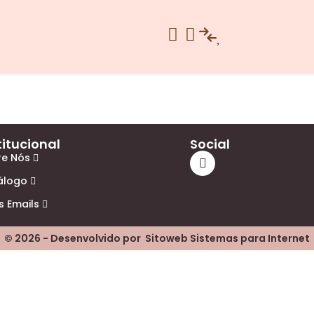
titucional
Social
re Nós
álogo
s Emails
© 2026 - Desenvolvido por
Sitoweb Sistemas para Internet
Telefone
(37) 99863-0914